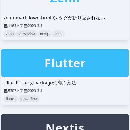
zenn-markdown-htmlでaタグが折り返されない
1165
文字
2023-3-5
zenn
tailwindow
nextjs
react
Flutter
tflite_flutterのpackageの導入方法
5307
文字
2023-3-4
flutter
tensorflow
Nextjs