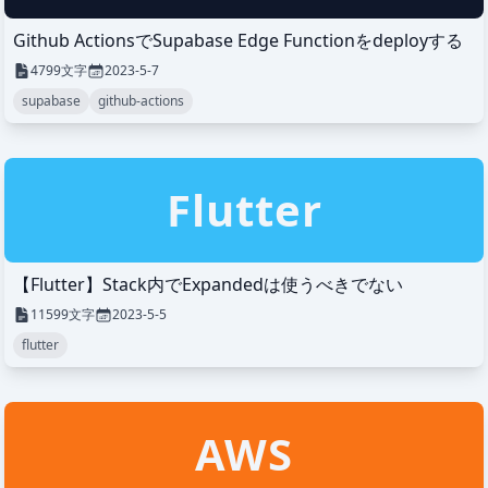
Github ActionsでSupabase Edge Functionをdeployする
4799
文字
2023-5-7
supabase
github-actions
Flutter
【Flutter】Stack内でExpandedは使うべきでない
11599
文字
2023-5-5
flutter
AWS